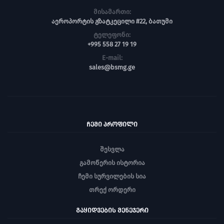
მისამართი:
აეროპორტის გზატკეცილი #22, ბათუმი
ტელეფონი:
+995 558 27 19 19
E-mail:
sales@bsmg.ge
ᲩᲔᲛᲘ ᲞᲠᲝᲤᲘᲚᲘ
შესვლა
გამოწერის ისტორია
ჩემი სურვილების სია
თრექ ორდერი
ᲒᲐᲧᲘᲓᲕᲔᲑᲘᲡ ᲛᲔᲜᲔᲯᲔᲠᲘ