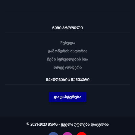
ᲩᲔᲛᲘ ᲞᲠᲝᲤᲘᲚᲘ
შესვლა
გამოწერის ისტორია
ჩემი სურვილების სია
თრექ ორდერი
ᲒᲐᲧᲘᲓᲕᲔᲑᲘᲡ ᲛᲔᲜᲔᲯᲔᲠᲘ
დადასტურება
© 2021-2023 BSMG - ყველა უფლება დაცულია