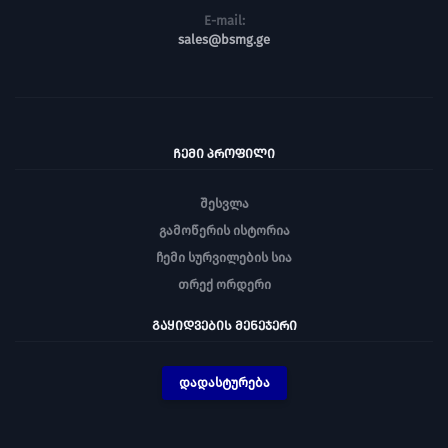
E-mail:
sales@bsmg.ge
ᲩᲔᲛᲘ ᲞᲠᲝᲤᲘᲚᲘ
შესვლა
გამოწერის ისტორია
ჩემი სურვილების სია
თრექ ორდერი
ᲒᲐᲧᲘᲓᲕᲔᲑᲘᲡ ᲛᲔᲜᲔᲯᲔᲠᲘ
დადასტურება