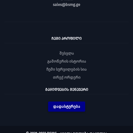
sales@bsmg.ge
ᲩᲔᲛᲘ ᲞᲠᲝᲤᲘᲚᲘ
შესვლა
გამოწერის ისტორია
ჩემი სურვილების სია
თრექ ორდერი
ᲒᲐᲧᲘᲓᲕᲔᲑᲘᲡ ᲛᲔᲜᲔᲯᲔᲠᲘ
დადასტურება